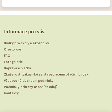
Z
á
p
Informace pro vás
a
Budky pro školy a ekospolky
t
O autorovi
í
FAQ
Fotogalerie
Doprava a platba
Zkušenosti zákazníků se stavebnicemi ptačích budek
Všeobecné obchodní podmínky
Podmínky ochrany osobních údajů
Kontakty