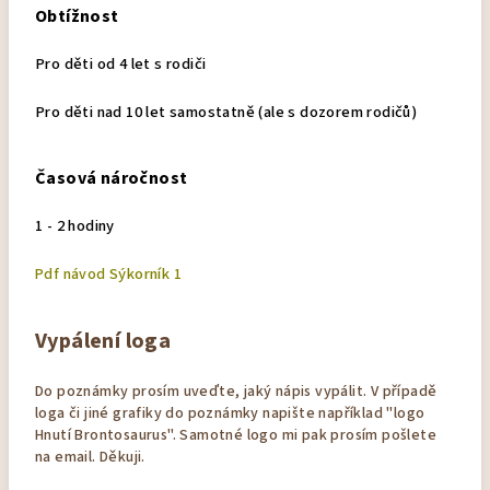
Obtížnost
Pro děti od 4 let s rodiči
Pro děti nad 10 let samostatně (ale s dozorem rodičů)
Časová náročnost
1 - 2 hodiny
Sýkorník
Pdf návod
1
Vypálení loga
Do poznámky prosím uveďte, jaký nápis vypálit. V případě
loga či jiné grafiky do poznámky napište například "logo
Hnutí Brontosaurus". Samotné logo mi pak prosím pošlete
na email. Děkuji.