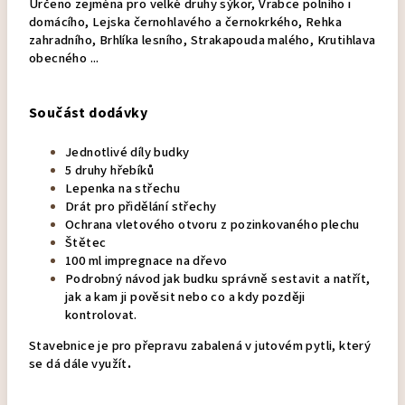
Určeno zejména pro velké druhy sýkor, Vrabce polního i
domácího, Lejska černohlavého a černokrkého, Rehka
zahradního, Brhlíka lesního, Strakapouda malého, Krutihlava
obecného ...
Součást dodávky
Jednotlivé díly budky
5 druhy hřebíků
Lepenka na střechu
Drát pro přidělání střechy
Ochrana vletového otvoru z pozinkovaného plechu
Štětec
100 ml impregnace na dřevo
Podrobný návod jak budku správně sestavit a natřít,
jak a kam ji pověsit nebo co a kdy později
kontrolovat.
Stavebnice je pro přepravu zabalená v jutovém pytli, který
se dá dále využít
.