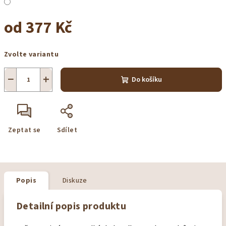
od
377 Kč
Měrná
Zvolte variantu
cena:
−
+
Do košíku
Zeptat se
Sdílet
Popis
Diskuze
Detailní popis produktu