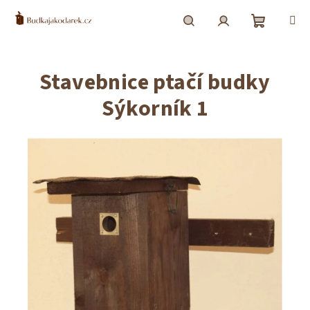
Přejít
na
obsah
Nákupní
Hledat
Přihlášení
Stavebnice ptačí budky
košík
Sýkorník 1