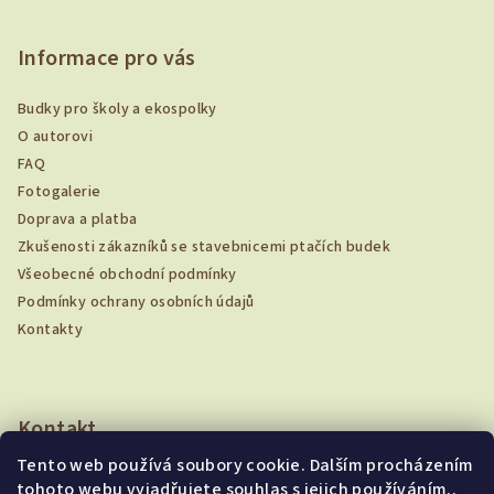
á
p
Informace pro vás
a
Budky pro školy a ekospolky
t
O autorovi
í
FAQ
Fotogalerie
Doprava a platba
Zkušenosti zákazníků se stavebnicemi ptačích budek
Všeobecné obchodní podmínky
Podmínky ochrany osobních údajů
Kontakty
Kontakt
Tento web používá soubory cookie. Dalším procházením
vaclav.klapetek
@
gmail.com
tohoto webu vyjadřujete souhlas s jejich používáním..