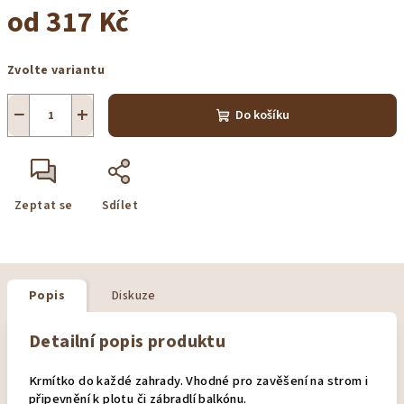
od
317 Kč
Měrná
Zvolte variantu
cena:
−
+
Do košíku
Zeptat se
Sdílet
Popis
Diskuze
Detailní popis produktu
Krmítko do každé zahrady. Vhodné pro zavěšení na strom i
připevnění k plotu či zábradlí balkónu.