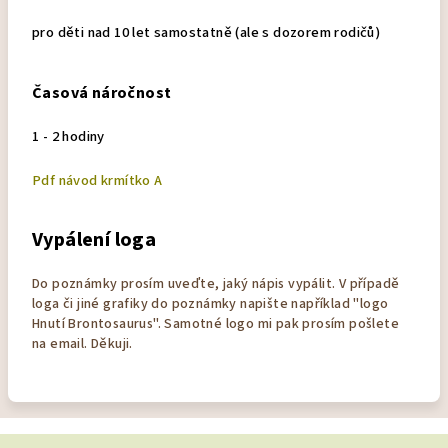
pro děti nad 10 let samostatně (ale s dozorem rodičů)
Časová náročnost
1 - 2 hodiny
Pdf návod krmítko A
Vypálení loga
Do poznámky prosím uveďte, jaký nápis vypálit. V případě
loga či jiné grafiky do poznámky napište například "logo
Hnutí Brontosaurus". Samotné logo mi pak prosím pošlete
na email. Děkuji.
Z