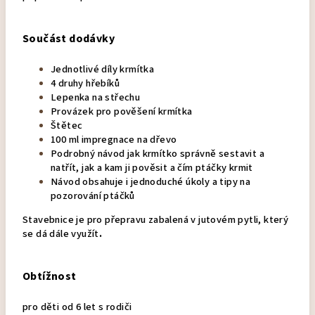
Součást dodávky
Jednotlivé díly krmítka
4 druhy hřebíků
Lepenka na střechu
Provázek pro pověšení krmítka
Štětec
100 ml impregnace na dřevo
Podrobný návod jak krmítko správně sestavit a
natřít, jak a kam ji pověsit a čím ptáčky krmit
Návod obsahuje i jednoduché úkoly a tipy na
pozorování ptáčků
Stavebnice je pro přepravu zabalená v jutovém pytli, který
se dá dále využít
.
Obtížnost
pro děti od 6 let s rodiči